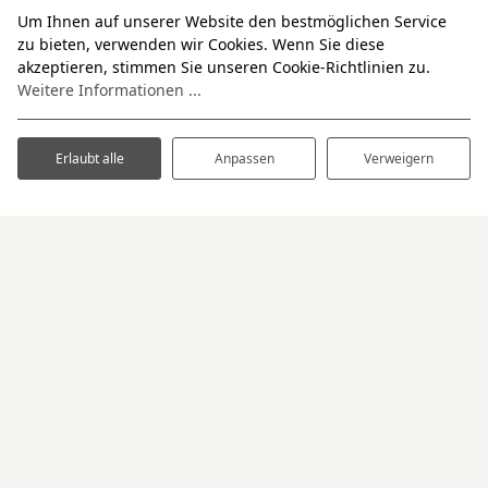
Um Ihnen auf unserer Website den bestmöglichen Service
zu bieten, verwenden wir Cookies. Wenn Sie diese
akzeptieren, stimmen Sie unseren Cookie-Richtlinien zu.
Weitere Informationen ...
Erlaubt alle
Anpassen
Verweigern
RESORT CITTÀ ROMANA
PARKWEG 1
3221 LV HELLEVOETSLUIS
NEDERLAND
+31 181 334 444
info@cittaromana.com