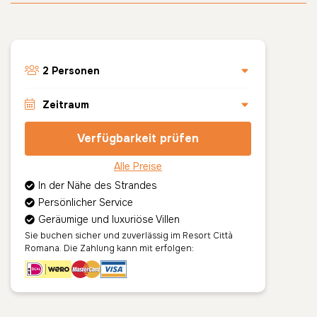
2
Personen
Zeitraum
Verfügbarkeit prüfen
August
2026
Erwachsene
Kinder bis zum Alter von 11
Mo
Di
Mi
Do
Fr
Sa
So
Alle Preise
Jahren
In der Nähe des Strandes
1
2
Persönlicher Service
Geräumige und luxuriöse Villen
3
4
5
6
7
8
9
Zurücksetzen
Ok
Sie buchen sicher und zuverlässig im Resort Città
Romana. Die Zahlung kann mit erfolgen:
10
11
12
13
14
15
16
17
18
19
20
21
22
23
24
25
26
27
28
29
30